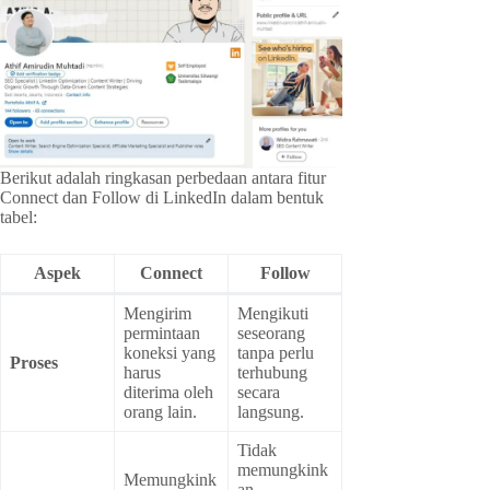
Berikut adalah ringkasan perbedaan antara fitur
Connect dan Follow di LinkedIn dalam bentuk
tabel:
Aspek
Connect
Follow
Mengirim
Mengikuti
permintaan
seseorang
koneksi yang
tanpa perlu
Proses
harus
terhubung
diterima oleh
secara
orang lain.
langsung.
Tidak
memungkink
Memungkink
an