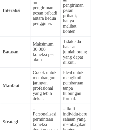
an
pengiriman
pengiriman
Interaksi
pesan
pesan pribadi
pribadi;
antara kedua
hanya
pengguna.
melihat
konten.
Tidak ada
Maksimum
batasan
30.000
Batasan
jumlah orang
koneksi per
yang dapat
akun.
diikuti.
Cocok untuk
Ideal untuk
membangun
mengikuti
jaringan
pembaruan
Manfaat
profesional
tanpa
yang lebih
hubungan
dekat.
formal.
–
– Ikuti
Personalisasi
individu/peru
permintaan
sahaan yang
Strategi
koneksi
membagikan
dengan pesan
konten