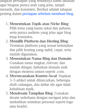
langkah persiapan yang sebaiknya kamu lakukan
agar blogmu punya arah yang jelas, tampil
menarik, dan konsisten. Berikut adalah tahapan
penting dalam
persiapan sebelum membuat blog
.
Menentukan Topik atau Niche Blog
:
Pilih tema yang kamu sukai dan pahami,
serta punya audiens yang jelas agar blog
tetap konsisten.
Memilih Platform dan Hosting Blog
:
Tentukan platform yang sesuai kebutuhan
dan pilih hosting yang stabil, cepat, serta
mudah digunakan.
Menentukan Nama Blog dan Domain
:
Gunakan nama singkat, relevan, dan
mudah diingat; daftarkan domain unik
dengan ekstensi umum seperti .com.
Merencanakan Konten Awal
: Siapkan
3–5 artikel untuk diluncurkan, beberapa
draft cadangan, dan daftar ide agar tidak
kehabisan topik.
Mendesain Tampilan Blog
: Gunakan
desain sederhana dengan navigasi jelas dan
tambahkan sentuhan personal seperti logo
atau header.