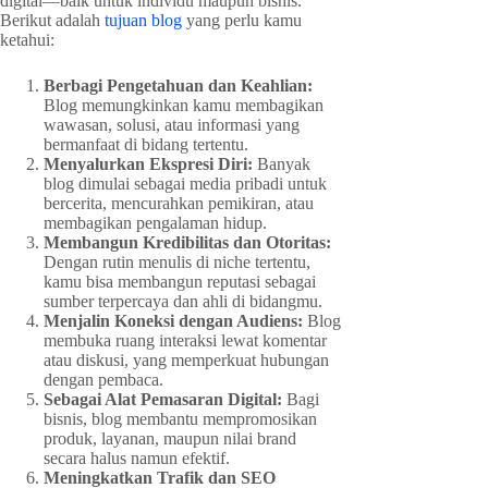
digital—baik untuk individu maupun bisnis.
Berikut adalah
tujuan blog
yang perlu kamu
ketahui:
Berbagi Pengetahuan dan Keahlian:
Blog memungkinkan kamu membagikan
wawasan, solusi, atau informasi yang
bermanfaat di bidang tertentu.
Menyalurkan Ekspresi Diri:
Banyak
blog dimulai sebagai media pribadi untuk
bercerita, mencurahkan pemikiran, atau
membagikan pengalaman hidup.
Membangun Kredibilitas dan Otoritas:
Dengan rutin menulis di niche tertentu,
kamu bisa membangun reputasi sebagai
sumber terpercaya dan ahli di bidangmu.
Menjalin Koneksi dengan Audiens:
Blog
membuka ruang interaksi lewat komentar
atau diskusi, yang memperkuat hubungan
dengan pembaca.
Sebagai Alat Pemasaran Digital:
Bagi
bisnis, blog membantu mempromosikan
produk, layanan, maupun nilai brand
secara halus namun efektif.
Meningkatkan Trafik dan SEO