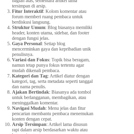
bagian atas, sementara artikel lama
tersimpan di arsip.
Fitur Interaktif
: Kolom komentar atau
forum memberi ruang pembaca untuk
berdiskusi langsung.
Struktur Umum
: Blog biasanya memiliki
header, konten utama, sidebar, dan footer
dengan fungsi jelas.
Gaya Personal
: Setiap blog
mencerminkan gaya dan kepribadian unik
penulisnya.
Variasi dan Fokus
: Topik bisa beragam,
namun tetap punya fokus tertentu agar
mudah dikenali pembaca.
Kategori dan Tag
: Artikel diatur dengan
kategori, tag, serta metadata seperti tanggal
dan nama penulis.
Ajakan Bertindak
: Biasanya ada tombol
untuk berlangganan, membagikan, atau
meninggalkan komentar.
Navigasi Mudah
: Menu jelas dan fitur
pencarian membantu pembaca menemukan
konten dengan cepat.
Arsip Tersimpan
: Artikel lama disusun
rapi dalam arsip berdasarkan waktu atau