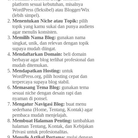
platform sesuai kebutuhan, misalnya
WordPress (fleksibel) atau Blogger/Wix
(lebih simpel).
Menentukan Niche atau Topik:
pilih
topik yang kamu sukai dan punya audiens
agar menulis konsisten.
Memilih Nama Blog:
gunakan nama
singkat, unik, dan relevan dengan topik
supaya mudah diingat.
Mendaftarkan Domain:
beli domain
berbayar agar blog terlihat profesional dan
mudah ditemukan.
Mendapatkan Hosting:
untuk
WordPress.org, pilih hosting cepat dan
terpercaya supaya blog stabil.
Memasang Tema Blog:
gunakan tema
sesuai niche dengan desain rapi dan
nyaman di ponsel.
Mengatur Navigasi Blog:
buat menu
sederhana (Home, Tentang, Kontak) agar
pembaca mudah menjelajah.
Membuat Halaman Penting:
tambahkan
halaman Tentang, Kontak, dan Kebijakan
Privasi untuk profesionalitas.
Menulis Artikel Pertama:
mulai dengan