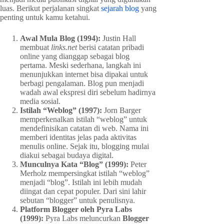
luas. Berikut perjalanan singkat
sejarah blog
yang
penting untuk kamu ketahui.
Awal Mula Blog (1994):
Justin Hall
membuat
links.net
berisi catatan pribadi
online yang dianggap sebagai blog
pertama. Meski sederhana, langkah ini
menunjukkan internet bisa dipakai untuk
berbagi pengalaman. Blog pun menjadi
wadah awal ekspresi diri sebelum hadirnya
media sosial.
Istilah “Weblog” (1997):
Jorn Barger
memperkenalkan istilah “weblog” untuk
mendefinisikan catatan di web. Nama ini
memberi identitas jelas pada aktivitas
menulis online. Sejak itu, blogging mulai
diakui sebagai budaya digital.
Munculnya Kata “Blog” (1999):
Peter
Merholz mempersingkat istilah “weblog”
menjadi “blog”. Istilah ini lebih mudah
diingat dan cepat populer. Dari sini lahir
sebutan “blogger” untuk penulisnya.
Platform Blogger oleh Pyra Labs
(1999):
Pyra Labs meluncurkan
Blogger