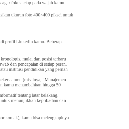
s agar fokus tetap pada wajah kamu.
sikan ukuran foto 400×400 piksel untuk
n di profil LinkedIn kamu. Beberapa
ronologis, mulai dari posisi terbaru
awab dan pencapaian di setiap peran.
atau institusi pendidikan yang pernah
 pekerjaanmu (misalnya, “Manajemen
kan kamu menambahkan hingga 50
nformatif tentang latar belakang,
n untuk menunjukkan kepribadian dan
por kontak), kamu bisa melengkapinya