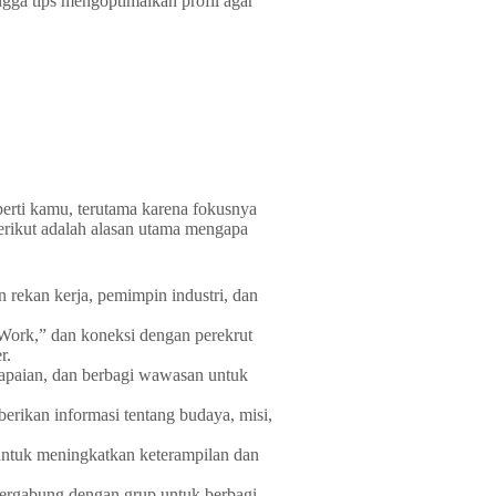
gga tips mengoptimalkan profil agar
perti kamu, terutama karena fokusnya
erikut adalah alasan utama mengapa
ekan kerja, pemimpin industri, dan
 Work,” dan koneksi dengan perekrut
r.
apaian, dan berbagi wawasan untuk
rikan informasi tentang budaya, misi,
ntuk meningkatkan keterampilan dan
rgabung dengan grup untuk berbagi