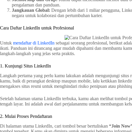
pengalaman dan panduan.
Jangkauan Global:
Dengan lebih dari 1 miliar pengguna, Link
negara untuk kolaborasi dan pertumbuhan karier.
Cara Daftar LinkedIn untuk Profesional
Untuk
mendaftar di LinkedIn
sebagai seorang profesional, berikut ad
ikuti. Panduan ini dirancang agar mudah dipahami dan membantu ka
langkah-langkah yang jelas serta praktis.
1. Kunjungi Situs LinkedIn
Langkah pertama yang perlu kamu lakukan adalah mengunjungi situs r
kamu, baik di perangkat desktop maupun mobile, lalu ketikkan linkedi
mengakses situs resmi untuk menghindari risiko penipuan atau phishin
Setelah halaman utama LinkedIn terbuka, kamu akan melihat tombol p
tengah layar. Ini adalah awal dari perjalananmu untuk membangun kehad
2. Mulai Proses Pendaftaran
Di halaman utama LinkedIn, cari tombol besar bertuliskan
“Join Now
tombol tersebut. Kamu akan diminta untuk mengisi beberapa informasi 