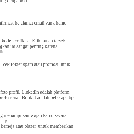
bung denganmu.
nfirmasi ke alamat email yang kamu
.
ode verifikasi. Klik tautan tersebut
kah ini sangat penting karena
id.
, cek folder spam atau promosi untuk
oto profil. LinkedIn adalah platform
rofesional. Berikut adalah beberapa tips
ang menampilkan wajah kamu secara
elap.
i kemeja atau blazer, untuk memberikan