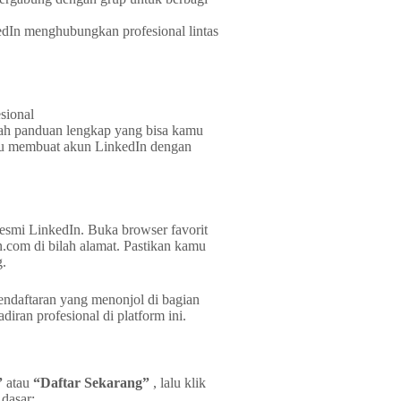
edIn menghubungkan profesional lintas
alah panduan lengkap yang bisa kamu
mu membuat akun LinkedIn dengan
esmi LinkedIn. Buka browser favorit
n.com di bilah alamat. Pastikan kamu
g.
endaftaran yang menonjol di bagian
iran profesional di platform ini.
”
atau
“Daftar Sekarang”
, lalu klik
dasar: