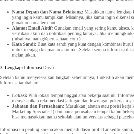
Nama Depan dan Nama Belakang:
Masukkan nama lengkap ka
yang ingin kamu tampilkan. Misalnya, jika kamu ingin dikenal 
gunakan nama tersebut.
Alamat Email Aktif:
Gunakan email yang sering kamu akses, k
verifikasi akun dan notifikasi penting lainnya. Jika memungkinka
(misalnya, nama@perusahaan.com ).
Kata Sandi:
Buat kata sandi yang kuat dengan kombinasi huruf b
untuk menjaga keamanan akunmu. Setelah semua informasi diisi
melanjutkan.
3. Lengkapi Informasi Dasar
Setelah kamu menyelesaikan langkah sebelumnya, LinkedIn akan mem
informasi tambahan:
Lokasi:
Pilih lokasi tempat tinggal atau bekerja saat ini. Infor
menyesuaikan rekomendasi jaringan dan lowongan pekerjaan ya
Jabatan dan Perusahaan:
Masukkan jabatan atau posisi kerja k
Marketing Specialist”) dan nama perusahaan tempat kamu bekerj
bisa memasukkan nama sekolah atau universitas sebagai placehol
Informasi ini penting karena akan menjadi dasar profil LinkedIn kam