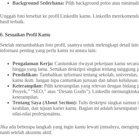
Background Sederhana:
Pilih background polos atau minimali
Unggah foto tersebut ke profil LinkedIn kamu. LinkedIn merekomenda
hasil terbaik.
6. Sesuaikan Profil Kamu
Setelah menambahkan foto profil, saatnya untuk melengkapi detail lai
informasi penting yang perlu kamu isi antara lain:
Pengalaman Kerja:
Cantumkan riwayat pekerjaan kamu secara k
hingga yang lama. Sertakan deskripsi singkat tentang tanggung j
Pendidikan:
Tambahkan informasi tentang sekolah, universitas, 
kamu ikuti. Jangan lupa cantumkan jurusan dan tahun kelulusan.
Keterampilan:
Pilih keterampilan yang relevan dengan bidang
Proyek,” “SEO,” atau “Desain Grafis”). LinkedIn memungkin
keterampilan.
Tentang Saya (About Section):
Tulis deskripsi singkat namun i
keahlian, dan tujuan karier kamu. Bagian ini adalah kesempata
nilai-nilai profesionalmu.
Jika ada beberapa langkah yang ingin kamu lewati (misalnya, mengim
nanti setelah akunmu aktif.