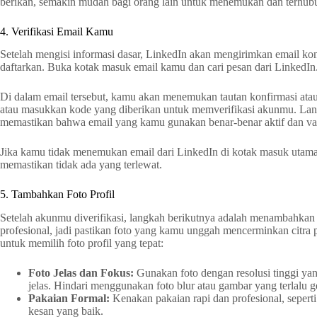
berikan, semakin mudah bagi orang lain untuk menemukan dan terhu
4. Verifikasi Email Kamu
Setelah mengisi informasi dasar, LinkedIn akan mengirimkan email ko
daftarkan. Buka kotak masuk email kamu dan cari pesan dari LinkedIn
Di dalam email tersebut, kamu akan menemukan tautan konfirmasi atau k
atau masukkan kode yang diberikan untuk memverifikasi akunmu. Lang
memastikan bahwa email yang kamu gunakan benar-benar aktif dan val
Jika kamu tidak menemukan email dari LinkedIn di kotak masuk utama
memastikan tidak ada yang terlewat.
5. Tambahkan Foto Profil
Setelah akunmu diverifikasi, langkah berikutnya adalah menambahkan f
profesional, jadi pastikan foto yang kamu unggah mencerminkan citra p
untuk memilih foto profil yang tepat:
Foto Jelas dan Fokus:
Gunakan foto dengan resolusi tinggi y
jelas. Hindari menggunakan foto blur atau gambar yang terlalu g
Pakaian Formal:
Kenakan pakaian rapi dan profesional, sepert
kesan yang baik.