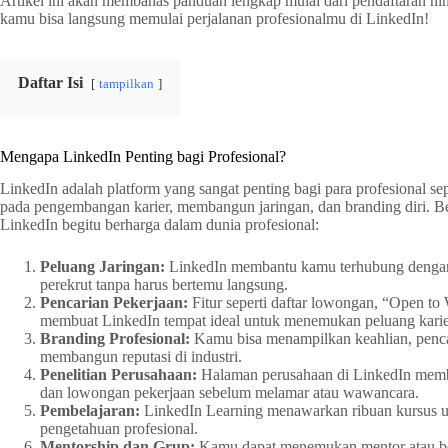
Artikel ini akan membahas panduan lengkap mulai dari pendaftaran hin
kamu bisa langsung memulai perjalanan profesionalmu di LinkedIn!
Daftar Isi
tampilkan
Mengapa LinkedIn Penting bagi Profesional?
LinkedIn adalah platform yang sangat penting bagi para profesional se
pada pengembangan karier, membangun jaringan, dan branding diri. B
LinkedIn begitu berharga dalam dunia profesional:
Peluang Jaringan:
LinkedIn membantu kamu terhubung dengan r
perekrut tanpa harus bertemu langsung.
Pencarian Pekerjaan:
Fitur seperti daftar lowongan, “Open to
membuat LinkedIn tempat ideal untuk menemukan peluang karie
Branding Profesional:
Kamu bisa menampilkan keahlian, penc
membangun reputasi di industri.
Penelitian Perusahaan:
Halaman perusahaan di LinkedIn membe
dan lowongan pekerjaan sebelum melamar atau wawancara.
Pembelajaran:
LinkedIn Learning menawarkan ribuan kursus u
pengetahuan profesional.
Mentorship dan Grup:
Kamu dapat menemukan mentor atau be