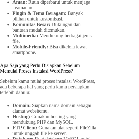
Aman:
Rutin diperbarui untuk menjaga
keamanan.
Plugin & Tema Beragam:
Banyak
pilihan untuk kustomisasi.
Komunitas Besar:
Dukungan dan
bantuan mudah ditemukan.
Multimedia:
Mendukung berbagai jenis
file.
Mobile-Friendly:
Bisa dikelola lewat
smartphone.
Apa Saja yang Perlu Disiapkan Sebelum
Memulai Proses Instalasi WordPress?
Sebelum kamu mulai proses instalasi WordPress,
ada beberapa hal yang perlu kamu persiapkan
terlebih dahulu:
Domain:
Siapkan nama domain sebagai
alamat websitemu.
Hosting:
Gunakan hosting yang
mendukung PHP dan MySQL.
FTP Client:
Gunakan alat seperti FileZilla
untuk unggah file ke server.
Database:
Buat database MySQL untuk