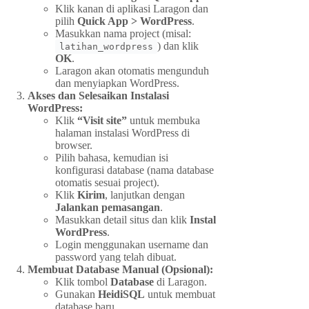
Klik kanan di aplikasi Laragon dan
pilih
Quick App > WordPress
.
Masukkan nama project (misal:
) dan klik
latihan_wordpress
OK
.
Laragon akan otomatis mengunduh
dan menyiapkan WordPress.
Akses dan Selesaikan Instalasi
WordPress:
Klik
“Visit site”
untuk membuka
halaman instalasi WordPress di
browser.
Pilih bahasa, kemudian isi
konfigurasi database (nama database
otomatis sesuai project).
Klik
Kirim
, lanjutkan dengan
Jalankan pemasangan
.
Masukkan detail situs dan klik
Instal
WordPress
.
Login menggunakan username dan
password yang telah dibuat.
Membuat Database Manual (Opsional):
Klik tombol
Database
di Laragon.
Gunakan
HeidiSQL
untuk membuat
database baru.