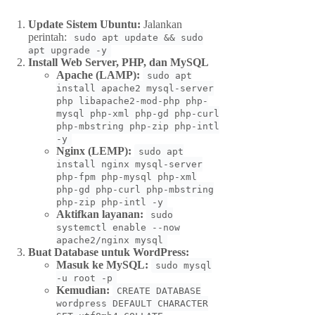
Update Sistem Ubuntu:
Jalankan
perintah:
sudo apt update && sudo
apt upgrade -y
Install Web Server, PHP, dan MySQL
Apache (LAMP):
sudo apt
install apache2 mysql-server
php libapache2-mod-php php-
mysql php-xml php-gd php-curl
php-mbstring php-zip php-intl
-y
Nginx (LEMP):
sudo apt
install nginx mysql-server
php-fpm php-mysql php-xml
php-gd php-curl php-mbstring
php-zip php-intl -y
Aktifkan layanan:
sudo
systemctl enable --now
apache2/nginx mysql
Buat Database untuk WordPress:
Masuk ke MySQL:
sudo mysql
-u root -p
Kemudian:
CREATE DATABASE
wordpress DEFAULT CHARACTER