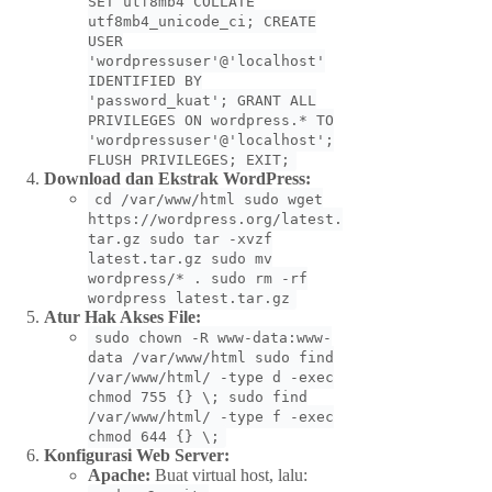
SET utf8mb4 COLLATE
utf8mb4_unicode_ci; CREATE
USER
'wordpressuser'@'localhost'
IDENTIFIED BY
'password_kuat'; GRANT ALL
PRIVILEGES ON wordpress.* TO
'wordpressuser'@'localhost';
FLUSH PRIVILEGES; EXIT;
Download dan Ekstrak WordPress:
cd /var/www/html sudo wget
https://wordpress.org/latest.
tar.gz sudo tar -xvzf
latest.tar.gz sudo mv
wordpress/* . sudo rm -rf
wordpress latest.tar.gz
Atur Hak Akses File:
sudo chown -R www-data:www-
data /var/www/html sudo find
/var/www/html/ -type d -exec
chmod 755 {} \; sudo find
/var/www/html/ -type f -exec
chmod 644 {} \;
Konfigurasi Web Server:
Apache:
Buat virtual host, lalu: