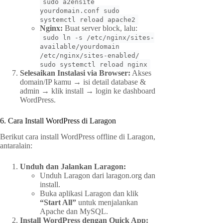
sudo a2ensite
yourdomain.conf sudo
systemctl reload apache2
Nginx:
Buat server block, lalu:
sudo ln -s /etc/nginx/sites-
available/yourdomain
/etc/nginx/sites-enabled/
sudo systemctl reload nginx
Selesaikan Instalasi via Browser:
Akses
domain/IP kamu → isi detail database &
admin → klik install → login ke dashboard
WordPress.
6. Cara Install WordPress di Laragon
Berikut cara install WordPress offline di Laragon,
antaralain:
Unduh dan Jalankan Laragon:
Unduh Laragon dari laragon.org dan
install.
Buka aplikasi Laragon dan klik
“Start All”
untuk menjalankan
Apache dan MySQL.
Install WordPress dengan Quick App: