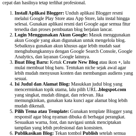
cepat dan hasilnya tetap terlihat profesional.
Install Aplikasi Blogger:
Unduh aplikasi Blogger resmi
melalui Google Play Store atau App Store, lalu instal hingga
selesai. Gunakan aplikasi resmi dari Google agar semua fitur
tersedia dan proses pembuatan blog berjalan lancar.
Login Menggunakan Akun Google:
Masuk menggunakan
akun Google yang akan digunakan untuk mengelola blog.
Sebaiknya gunakan akun khusus agar lebih mudah saat
menghubungkannya dengan Google Search Console, Google
Analytics, dan layanan Google lainnya.
Buat Blog Baru:
Ketuk
Create New Blog
atau ikon
+
, lalu
mulai membuat blog baru. Tentukan niche sejak awal agar
lebih mudah menyusun konten dan membangun audiens yang
sesuai.
Isi Judul dan Alamat Blog:
Masukkan judul blog yang
mencerminkan topik utama, lalu pilih URL
.blogspot.com
yang singkat, mudah diingat, dan relevan. Jika
memungkinkan, gunakan kata kunci agar alamat blog lebih
mudah dikenali.
Pilih Tema atau Template:
Gunakan template Blogger yang
responsif agar blog nyaman dibuka di berbagai perangkat.
Sesuaikan warna, font, dan navigasi untuk menciptakan
tampilan yang lebih profesional dan konsisten.
Publikasikan Blog:
Tekan tombol
Publish
setelah semua