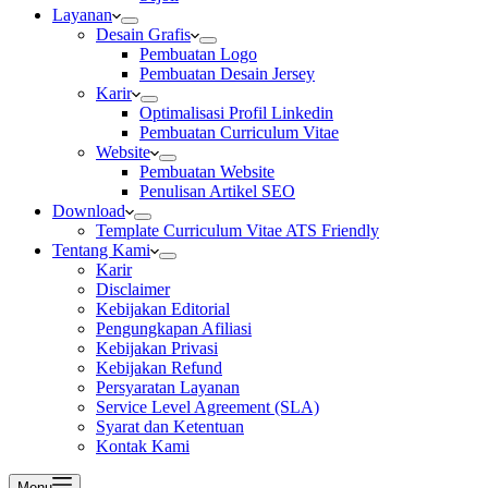
Layanan
Desain Grafis
Pembuatan Logo
Pembuatan Desain Jersey
Karir
Optimalisasi Profil Linkedin
Pembuatan Curriculum Vitae
Website
Pembuatan Website
Penulisan Artikel SEO
Download
Template Curriculum Vitae ATS Friendly
Tentang Kami
Karir
Disclaimer
Kebijakan Editorial
Pengungkapan Afiliasi
Kebijakan Privasi
Kebijakan Refund
Persyaratan Layanan
Service Level Agreement (SLA)
Syarat dan Ketentuan
Kontak Kami
Menu