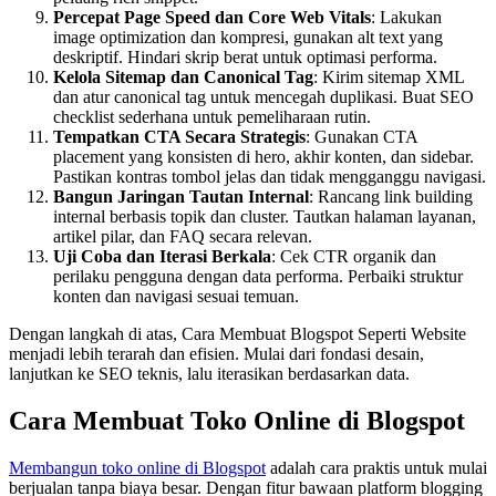
Percepat Page Speed dan Core Web Vitals
: Lakukan
image optimization dan kompresi, gunakan alt text yang
deskriptif. Hindari skrip berat untuk optimasi performa.
Kelola Sitemap dan Canonical Tag
: Kirim sitemap XML
dan atur canonical tag untuk mencegah duplikasi. Buat SEO
checklist sederhana untuk pemeliharaan rutin.
Tempatkan CTA Secara Strategis
: Gunakan CTA
placement yang konsisten di hero, akhir konten, dan sidebar.
Pastikan kontras tombol jelas dan tidak mengganggu navigasi.
Bangun Jaringan Tautan Internal
: Rancang link building
internal berbasis topik dan cluster. Tautkan halaman layanan,
artikel pilar, dan FAQ secara relevan.
Uji Coba dan Iterasi Berkala
: Cek CTR organik dan
perilaku pengguna dengan data performa. Perbaiki struktur
konten dan navigasi sesuai temuan.
Dengan langkah di atas, Cara Membuat Blogspot Seperti Website
menjadi lebih terarah dan efisien. Mulai dari fondasi desain,
lanjutkan ke SEO teknis, lalu iterasikan berdasarkan data.
Cara Membuat Toko Online di Blogspot
Membangun toko online di Blogspot
adalah cara praktis untuk mulai
berjualan tanpa biaya besar. Dengan fitur bawaan platform blogging