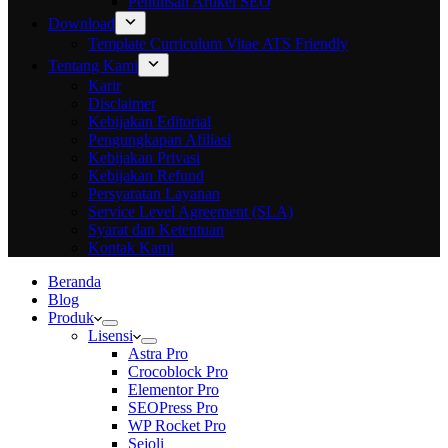
Penulisan Artikel SEO
Download
Template Curriculum Vitae ATS Friendly
Tentang Kami
Karir
Disclaimer
Kebijakan Editorial
Pengungkapan Afiliasi
Kebijakan Privasi
Kebijakan Refund
Persyaratan Layanan
Service Level Agreement (SLA)
Syarat dan Ketentuan
Kontak Kami
Beranda
Blog
Produk
Lisensi
Astra Pro
Crocoblock Pro
Elementor Pro
SEOPress Pro
WP Rocket Pro
Sejoli