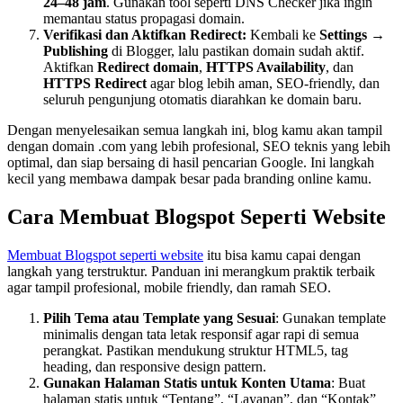
24–48 jam
. Gunakan tool seperti DNS Checker jika ingin
memantau status propagasi domain.
Verifikasi dan Aktifkan Redirect:
Kembali ke
Settings →
Publishing
di Blogger, lalu pastikan domain sudah aktif.
Aktifkan
Redirect domain
,
HTTPS Availability
, dan
HTTPS Redirect
agar blog lebih aman, SEO-friendly, dan
seluruh pengunjung otomatis diarahkan ke domain baru.
Dengan menyelesaikan semua langkah ini, blog kamu akan tampil
dengan domain .com yang lebih profesional, SEO teknis yang lebih
optimal, dan siap bersaing di hasil pencarian Google. Ini langkah
kecil yang membawa dampak besar pada branding online kamu.
Cara Membuat Blogspot Seperti Website
Membuat Blogspot seperti website
itu bisa kamu capai dengan
langkah yang terstruktur. Panduan ini merangkum praktik terbaik
agar tampil profesional, mobile friendly, dan ramah SEO.
Pilih Tema atau Template yang Sesuai
: Gunakan template
minimalis dengan tata letak responsif agar rapi di semua
perangkat. Pastikan mendukung struktur HTML5, tag
heading, dan responsive design pattern.
Gunakan Halaman Statis untuk Konten Utama
: Buat
halaman statis untuk “Tentang”, “Layanan”, dan “Kontak”