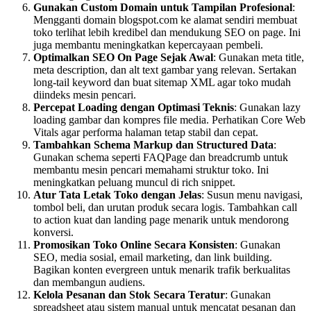
Gunakan Custom Domain untuk Tampilan Profesional
:
Mengganti domain blogspot.com ke alamat sendiri membuat
toko terlihat lebih kredibel dan mendukung SEO on page. Ini
juga membantu meningkatkan kepercayaan pembeli.
Optimalkan SEO On Page Sejak Awal
: Gunakan meta title,
meta description, dan alt text gambar yang relevan. Sertakan
long-tail keyword dan buat sitemap XML agar toko mudah
diindeks mesin pencari.
Percepat Loading dengan Optimasi Teknis
: Gunakan lazy
loading gambar dan kompres file media. Perhatikan Core Web
Vitals agar performa halaman tetap stabil dan cepat.
Tambahkan Schema Markup dan Structured Data
:
Gunakan schema seperti FAQPage dan breadcrumb untuk
membantu mesin pencari memahami struktur toko. Ini
meningkatkan peluang muncul di rich snippet.
Atur Tata Letak Toko dengan Jelas
: Susun menu navigasi,
tombol beli, dan urutan produk secara logis. Tambahkan call
to action kuat dan landing page menarik untuk mendorong
konversi.
Promosikan Toko Online Secara Konsisten
: Gunakan
SEO, media sosial, email marketing, dan link building.
Bagikan konten evergreen untuk menarik trafik berkualitas
dan membangun audiens.
Kelola Pesanan dan Stok Secara Teratur
: Gunakan
spreadsheet atau sistem manual untuk mencatat pesanan dan