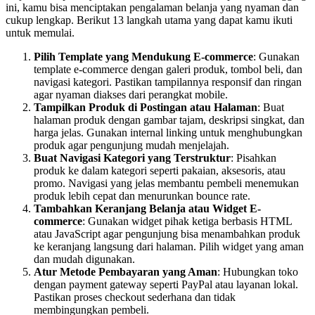
ini, kamu bisa menciptakan pengalaman belanja yang nyaman dan
cukup lengkap. Berikut 13 langkah utama yang dapat kamu ikuti
untuk memulai.
Pilih Template yang Mendukung E-commerce
: Gunakan
template e-commerce dengan galeri produk, tombol beli, dan
navigasi kategori. Pastikan tampilannya responsif dan ringan
agar nyaman diakses dari perangkat mobile.
Tampilkan Produk di Postingan atau Halaman
: Buat
halaman produk dengan gambar tajam, deskripsi singkat, dan
harga jelas. Gunakan internal linking untuk menghubungkan
produk agar pengunjung mudah menjelajah.
Buat Navigasi Kategori yang Terstruktur
: Pisahkan
produk ke dalam kategori seperti pakaian, aksesoris, atau
promo. Navigasi yang jelas membantu pembeli menemukan
produk lebih cepat dan menurunkan bounce rate.
Tambahkan Keranjang Belanja atau Widget E-
commerce
: Gunakan widget pihak ketiga berbasis HTML
atau JavaScript agar pengunjung bisa menambahkan produk
ke keranjang langsung dari halaman. Pilih widget yang aman
dan mudah digunakan.
Atur Metode Pembayaran yang Aman
: Hubungkan toko
dengan payment gateway seperti PayPal atau layanan lokal.
Pastikan proses checkout sederhana dan tidak
membingungkan pembeli.