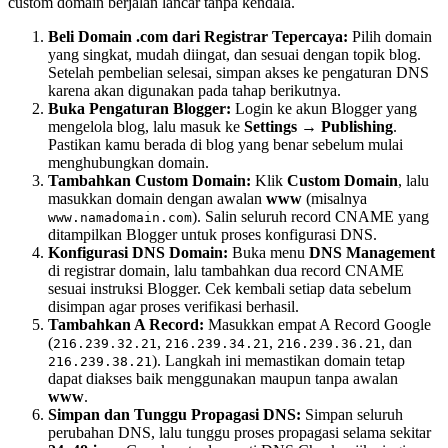
custom domain berjalan lancar tanpa kendala.
Beli Domain .com dari Registrar Tepercaya:
Pilih domain
yang singkat, mudah diingat, dan sesuai dengan topik blog.
Setelah pembelian selesai, simpan akses ke pengaturan DNS
karena akan digunakan pada tahap berikutnya.
Buka Pengaturan Blogger:
Login ke akun Blogger yang
mengelola blog, lalu masuk ke
Settings → Publishing
.
Pastikan kamu berada di blog yang benar sebelum mulai
menghubungkan domain.
Tambahkan Custom Domain:
Klik
Custom Domain
, lalu
masukkan domain dengan awalan
www
(misalnya
). Salin seluruh record CNAME yang
www.namadomain.com
ditampilkan Blogger untuk proses konfigurasi DNS.
Konfigurasi DNS Domain:
Buka menu
DNS Management
di registrar domain, lalu tambahkan dua record CNAME
sesuai instruksi Blogger. Cek kembali setiap data sebelum
disimpan agar proses verifikasi berhasil.
Tambahkan A Record:
Masukkan empat A Record Google
(
,
,
, dan
216.239.32.21
216.239.34.21
216.239.36.21
). Langkah ini memastikan domain tetap
216.239.38.21
dapat diakses baik menggunakan maupun tanpa awalan
www
.
Simpan dan Tunggu Propagasi DNS:
Simpan seluruh
perubahan DNS, lalu tunggu proses propagasi selama sekitar