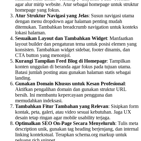
agar alur mirip website. Atur sebagai homepage untuk struktur
homepage yang fokus.
Atur Struktur Navigasi yang Jelas
: Susun navigasi utama
dengan menu dropdown agar halaman penting mudah
ditemukan. Tambahkan breadcrumb navigation untuk konteks
lokasi halaman.
Sesuaikan Layout dan Tambahkan Widget
: Manfaatkan
layout builder dan pengaturan tema untuk posisi elemen yang
konsisten. Tambahkan widget sidebar, footer dinamis, dan
CTA button yang menonjol.
Kurangi Tampilan Feed Blog di Homepage
: Tampilkan
konten unggulan di beranda agar fokus pada tujuan utama.
Batasi jumlah posting atau gunakan halaman statis sebagai
landing.
Gunakan Domain Khusus untuk Kesan Profesional
:
Aktifkan pengalihan domain dan gunakan struktur URL
bersih. Ini membantu kepercayaan pengguna dan
memudahkan indeksasi.
Tambahkan Fitur Tambahan yang Relevan
: Sisipkan form
kontak, peta, galeri, atau video sesuai kebutuhan. Jaga UX
desain tetap ringan agar mobile usability terjaga.
Optimalkan SEO On-Page Secara Menyeluruh
: Tulis meta
description unik, gunakan tag heading berjenjang, dan internal
linking kontekstual. Terapkan schema.org markup untuk
peluang rich snippet.