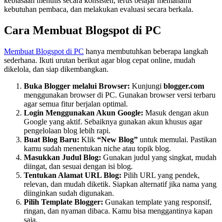
kebiasaan menulis secara konsisten, terus belajar memahami
kebutuhan pembaca, dan melakukan evaluasi secara berkala.
Cara Membuat Blogspot di PC
Membuat Blogspot di PC
hanya membutuhkan beberapa langkah
sederhana. Ikuti urutan berikut agar blog cepat online, mudah
dikelola, dan siap dikembangkan.
Buka Blogger melalui Browser:
Kunjungi
blogger.com
menggunakan browser di PC. Gunakan browser versi terbaru
agar semua fitur berjalan optimal.
Login Menggunakan Akun Google:
Masuk dengan akun
Google yang aktif. Sebaiknya gunakan akun khusus agar
pengelolaan blog lebih rapi.
Buat Blog Baru:
Klik
“New Blog”
untuk memulai. Pastikan
kamu sudah menentukan niche atau topik blog.
Masukkan Judul Blog:
Gunakan judul yang singkat, mudah
diingat, dan sesuai dengan isi blog.
Tentukan Alamat URL Blog:
Pilih URL yang pendek,
relevan, dan mudah diketik. Siapkan alternatif jika nama yang
diinginkan sudah digunakan.
Pilih Template Blogger:
Gunakan template yang responsif,
ringan, dan nyaman dibaca. Kamu bisa menggantinya kapan
saja.