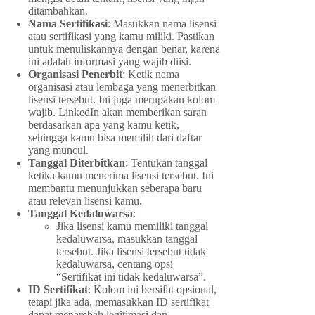
ditambahkan.
Nama Sertifikasi
: Masukkan nama lisensi
atau sertifikasi yang kamu miliki. Pastikan
untuk menuliskannya dengan benar, karena
ini adalah informasi yang wajib diisi.
Organisasi Penerbit
: Ketik nama
organisasi atau lembaga yang menerbitkan
lisensi tersebut. Ini juga merupakan kolom
wajib. LinkedIn akan memberikan saran
berdasarkan apa yang kamu ketik,
sehingga kamu bisa memilih dari daftar
yang muncul.
Tanggal Diterbitkan
: Tentukan tanggal
ketika kamu menerima lisensi tersebut. Ini
membantu menunjukkan seberapa baru
atau relevan lisensi kamu.
Tanggal Kedaluwarsa
:
Jika lisensi kamu memiliki tanggal
kedaluwarsa, masukkan tanggal
tersebut. Jika lisensi tersebut tidak
kedaluwarsa, centang opsi
“Sertifikat ini tidak kedaluwarsa”.
ID Sertifikat
: Kolom ini bersifat opsional,
tetapi jika ada, memasukkan ID sertifikat
dapat menambah legitimasi dan