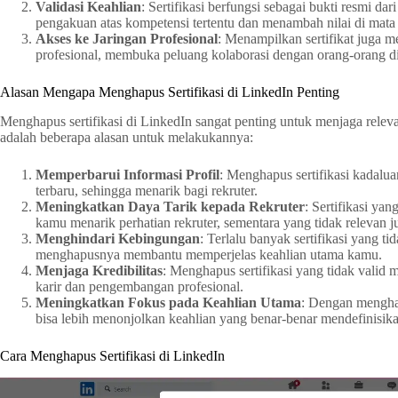
Validasi Keahlian
: Sertifikasi berfungsi sebagai bukti resmi d
pengakuan atas kompetensi tertentu dan menambah nilai di mata 
Akses ke Jaringan Profesional
: Menampilkan sertifikat juga 
profesional, membuka peluang kolaborasi dengan orang-orang d
Alasan Mengapa Menghapus Sertifikasi di LinkedIn Penting
Menghapus sertifikasi di LinkedIn sangat penting untuk menjaga relevan
adalah beberapa alasan untuk melakukannya:
Memperbarui Informasi Profil
: Menghapus sertifikasi kadalu
terbaru, sehingga menarik bagi rekruter.
Meningkatkan Daya Tarik kepada Rekruter
: Sertifikasi ya
kamu menarik perhatian rekruter, sementara yang tidak relevan j
Menghindari Kebingungan
: Terlalu banyak sertifikasi yang 
menghapusnya membantu memperjelas keahlian utama kamu.
Menjaga Kredibilitas
: Menghapus sertifikasi yang tidak valid
karir dan pengembangan profesional.
Meningkatkan Fokus pada Keahlian Utama
: Dengan menghap
bisa lebih menonjolkan keahlian yang benar-benar mendefinisik
Cara Menghapus Sertifikasi di LinkedIn