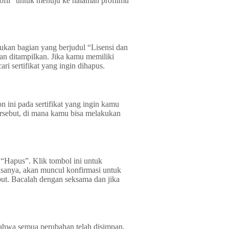
ofil” untuk menuju ke halaman profilmu
ukan bagian yang berjudul “Lisensi dan
kan ditampilkan. Jika kamu memiliki
i sertifikat yang ingin dihapus.
on ini pada sertifikat yang ingin kamu
ersebut, di mana kamu bisa melakukan
 “Hapus”. Klik tombol ini untuk
iasanya, akan muncul konfirmasi untuk
ut. Bacalah dengan seksama dan jika
 bahwa semua perubahan telah disimpan.