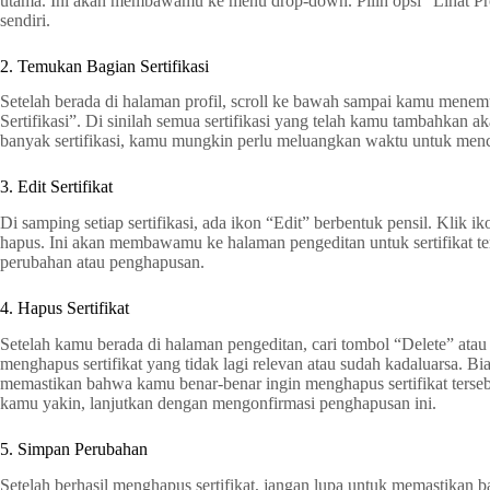
utama. Ini akan membawamu ke menu drop-down. Pilih opsi “Lihat Pr
sendiri.
2. Temukan Bagian Sertifikasi
Setelah berada di halaman profil, scroll ke bawah sampai kamu menem
Sertifikasi”. Di sinilah semua sertifikasi yang telah kamu tambahkan a
banyak sertifikasi, kamu mungkin perlu meluangkan waktu untuk mencar
3. Edit Sertifikat
Di samping setiap sertifikasi, ada ikon “Edit” berbentuk pensil. Klik ik
hapus. Ini akan membawamu ke halaman pengeditan untuk sertifikat t
perubahan atau penghapusan.
4. Hapus Sertifikat
Setelah kamu berada di halaman pengeditan, cari tombol “Delete” atau
menghapus sertifikat yang tidak lagi relevan atau sudah kadaluarsa. B
memastikan bahwa kamu benar-benar ingin menghapus sertifikat terseb
kamu yakin, lanjutkan dengan mengonfirmasi penghapusan ini.
5. Simpan Perubahan
Setelah berhasil menghapus sertifikat, jangan lupa untuk memastikan