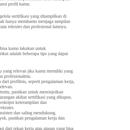
rui profil kamu.
ola sertifikasi yang ditampilkan di
tidak hanya membantu menjaga tampilan
mata rekruter dan profesional lainnya.
 bisa kamu lakukan untuk
rikut adalah beberapa tips yang dapat
ru yang relevan jika kamu memiliki yang
dan profesionalmu.
 dari profilmu, seperti pengalaman kerja,
relevan.
rtentu, pastikan untuk menonjolkan
rangan akibat sertifikasi yang dihapus.
deskripsi keterampilan dan
ekruter.
onsisten dan saling mendukung.
yek, pastikan pengalaman kerja dan
 dari rekan kerja atau atasan yang bisa