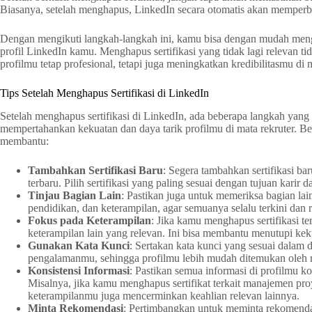
Biasanya, setelah menghapus, LinkedIn secara otomatis akan memperba
Dengan mengikuti langkah-langkah ini, kamu bisa dengan mudah mengel
profil LinkedIn kamu. Menghapus sertifikasi yang tidak lagi relevan 
profilmu tetap profesional, tetapi juga meningkatkan kredibilitasmu di 
Tips Setelah Menghapus Sertifikasi di LinkedIn
Setelah menghapus sertifikasi di LinkedIn, ada beberapa langkah yang
mempertahankan kekuatan dan daya tarik profilmu di mata rekruter. Be
membantu:
Tambahkan Sertifikasi Baru
: Segera tambahkan sertifikasi ba
terbaru. Pilih sertifikasi yang paling sesuai dengan tujuan karir 
Tinjau Bagian Lain
: Pastikan juga untuk memeriksa bagian lain
pendidikan, dan keterampilan, agar semuanya selalu terkini dan 
Fokus pada Keterampilan
: Jika kamu menghapus sertifikasi te
keterampilan lain yang relevan. Ini bisa membantu menutupi keku
Gunakan Kata Kunci
: Sertakan kata kunci yang sesuai dalam 
pengalamanmu, sehingga profilmu lebih mudah ditemukan oleh r
Konsistensi Informasi
: Pastikan semua informasi di profilmu k
Misalnya, jika kamu menghapus sertifikat terkait manajemen pro
keterampilanmu juga mencerminkan keahlian relevan lainnya.
Minta Rekomendasi
: Pertimbangkan untuk meminta rekomendasi