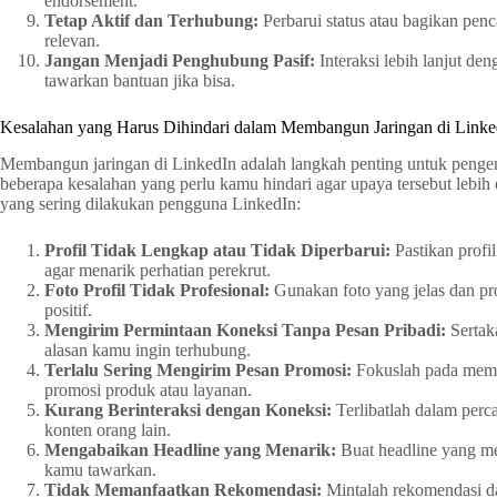
endorsement.
Tetap Aktif dan Terhubung:
Perbarui status atau bagikan penc
relevan.
Jangan Menjadi Penghubung Pasif:
Interaksi lebih lanjut de
tawarkan bantuan jika bisa.
Kesalahan yang Harus Dihindari dalam Membangun Jaringan di Linke
Membangun jaringan di LinkedIn adalah langkah penting untuk peng
beberapa kesalahan yang perlu kamu hindari agar upaya tersebut lebih
yang sering dilakukan pengguna LinkedIn:
Profil Tidak Lengkap atau Tidak Diperbarui:
Pastikan profi
agar menarik perhatian perekrut.
Foto Profil Tidak Profesional:
Gunakan foto yang jelas dan pr
positif.
Mengirim Permintaan Koneksi Tanpa Pesan Pribadi:
Sertak
alasan kamu ingin terhubung.
Terlalu Sering Mengirim Pesan Promosi:
Fokuslah pada mem
promosi produk atau layanan.
Kurang Berinteraksi dengan Koneksi:
Terlibatlah dalam perc
konten orang lain.
Mengabaikan Headline yang Menarik:
Buat headline yang me
kamu tawarkan.
Tidak Memanfaatkan Rekomendasi:
Mintalah rekomendasi da