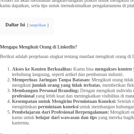
Artikel ini akan membahas langkah-langkah praktis untuk mengikuti or
kamu dapatkan, serta tips untuk memaksimalkan pengalamanmu di plat
Daftar Isi
tampilkan
Mengapa Mengikuti Orang di LinkedIn?
Berikut adalah penjelasan singkat tentang manfaat mengikuti orang di 
Akses ke Konten Berkualitas:
Kamu bisa
mengakses konten
y
terhubung langsung, seperti artikel dan pembaruan industri.
Memperluas Jaringan Tanpa Batasan:
Mengikuti orang tidak
mengikuti
jumlah orang yang tidak terbatas
, memberikan flek
Membangun Personal Branding:
Dengan mengikuti individu 
profesional
yang lebih kuat dan meningkatkan visibilitas di mata
Kesempatan untuk Mengirim Permintaan Koneksi:
Setelah 
mengirimkan
permintaan koneksi
untuk membangun hubungan y
Pembelajaran dari Profesional Berpengalaman:
Mengikuti o
kamu untuk
belajar dari wawasan dan tips
yang mereka bagik
kariermu.