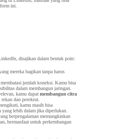
ang di LinkedIn, manfaat yang bisa
form ini.
LinkedIn, disajikan dalam bentuk poin:
ang mereka bagikan tanpa harus
 membatasi jumlah koneksi. Kamu bisa
sibilitas dalam membangun jaringan.
relevan, kamu dapat
membangun citra
 rekan dan perekrut.
mengikuti, kamu masih bisa
ang lebih dalam jika diperlukan.
rang berpengalaman memungkinkan
an, bermanfaat untuk perkembangan