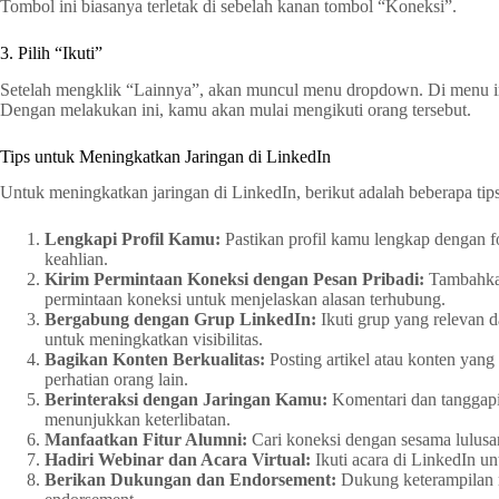
Tombol ini biasanya terletak di sebelah kanan tombol “Koneksi”.
3. Pilih “Ikuti”
Setelah mengklik “Lainnya”, akan muncul menu dropdown. Di menu ini, 
Dengan melakukan ini, kamu akan mulai mengikuti orang tersebut.
Tips untuk Meningkatkan Jaringan di LinkedIn
Untuk meningkatkan jaringan di LinkedIn, berikut adalah beberapa tip
Lengkapi Profil Kamu:
Pastikan profil kamu lengkap dengan fo
keahlian.
Kirim Permintaan Koneksi dengan Pesan Pribadi:
Tambahkan
permintaan koneksi untuk menjelaskan alasan terhubung.
Bergabung dengan Grup LinkedIn:
Ikuti grup yang relevan da
untuk meningkatkan visibilitas.
Bagikan Konten Berkualitas:
Posting artikel atau konten yang
perhatian orang lain.
Berinteraksi dengan Jaringan Kamu:
Komentari dan tanggapi 
menunjukkan keterlibatan.
Manfaatkan Fitur Alumni:
Cari koneksi dengan sesama lulusan
Hadiri Webinar dan Acara Virtual:
Ikuti acara di LinkedIn un
Berikan Dukungan dan Endorsement:
Dukung keterampilan 