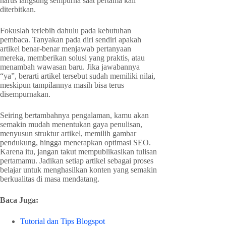
harus langsung sempurna saat pertama kali
diterbitkan.
Fokuslah terlebih dahulu pada kebutuhan
pembaca. Tanyakan pada diri sendiri apakah
artikel benar-benar menjawab pertanyaan
mereka, memberikan solusi yang praktis, atau
menambah wawasan baru. Jika jawabannya
“ya”, berarti artikel tersebut sudah memiliki nilai,
meskipun tampilannya masih bisa terus
disempurnakan.
Seiring bertambahnya pengalaman, kamu akan
semakin mudah menentukan gaya penulisan,
menyusun struktur artikel, memilih gambar
pendukung, hingga menerapkan optimasi SEO.
Karena itu, jangan takut mempublikasikan tulisan
pertamamu. Jadikan setiap artikel sebagai proses
belajar untuk menghasilkan konten yang semakin
berkualitas di masa mendatang.
Baca Juga:
Tutorial dan Tips Blogspot