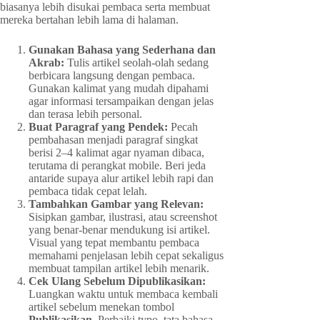
biasanya lebih disukai pembaca serta membuat
mereka bertahan lebih lama di halaman.
Gunakan Bahasa yang Sederhana dan
Akrab:
Tulis artikel seolah-olah sedang
berbicara langsung dengan pembaca.
Gunakan kalimat yang mudah dipahami
agar informasi tersampaikan dengan jelas
dan terasa lebih personal.
Buat Paragraf yang Pendek:
Pecah
pembahasan menjadi paragraf singkat
berisi 2–4 kalimat agar nyaman dibaca,
terutama di perangkat mobile. Beri jeda
antaride supaya alur artikel lebih rapi dan
pembaca tidak cepat lelah.
Tambahkan Gambar yang Relevan:
Sisipkan gambar, ilustrasi, atau screenshot
yang benar-benar mendukung isi artikel.
Visual yang tepat membantu pembaca
memahami penjelasan lebih cepat sekaligus
membuat tampilan artikel lebih menarik.
Cek Ulang Sebelum Dipublikasikan:
Luangkan waktu untuk membaca kembali
artikel sebelum menekan tombol
Publikasikan
. Perbaiki typo, tata bahasa,